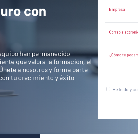
turo con
Empresa
Correo electróni
equipo han permanecido
¿Cómo te podem
ente que valora la formación, el
 Únete a nosotros y forma parte
n tu crecimiento y éxito
He leído y a